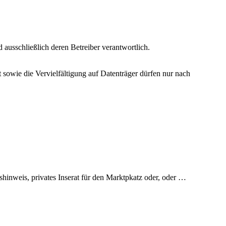
d ausschließlich deren Betreiber verantwortlich.
 sowie die Vervielfältigung auf Datenträger dürfen nur nach
gshinweis, privates Inserat für den Marktpkatz oder, oder …