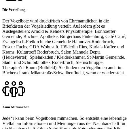
Die Verteilung
Der Vogelbote wird druckfrisch von Ehrenamtlichen in die
Briefkästen der Vogelsiedlung verteilt. Außerdem gibt es
Auslegestellen: Arnold & Rehders Physiotherapie, Bonhoeffer
Gemeinde, Buchner Apotheke, Bürgerhaus Pinkenburg, Café Carré,
Evangelisch-Freikirchliche Gemeinde Hannover-Roderbruch,
Friseur Fuchs, GDA Wohnstift, Hölderlin Eins, Karla‘s Kaffee und
Krams, Kulturtreff Roderbruch, Salon Manuela Depta
(Heideviertel), Spielarkaden / Kleiderkammer, St-Martin Gemeinde,
Stadt- und Schulbibliothek Roderbruch, Sternschnuppe,
TherapieZeitRaum (Bothfeld). Sie finden den Vogelboten auch im
Bücherschrank Milanstraße/Schwalbenflucht, wenn er wieder steht.
Zum Mitmachen
Jede*r kann beim Vogelboten mitmachen. So entsteht eine lebendige
Vielfalt an Informationen und Meinungen aus der Nachbarschaft für
die Nachbarschaft. Ob in Schriftform, als Foto oder gemaltes Bild,